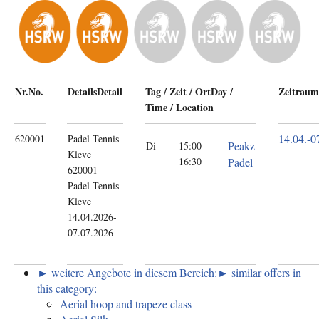
Nr.
No.
Details
Detail
Tag / Zeit / Ort
Day /
Zeitraum
Time / Location
14.04.-
0
620001
Padel Tennis
Peakz
Di
15:00-
Kleve
16:30
Padel
620001
Padel Tennis
Kleve
14.04.2026-
07.07.2026
► weitere Angebote in diesem Bereich:
► similar offers in
this category:
Aerial hoop and trapeze class