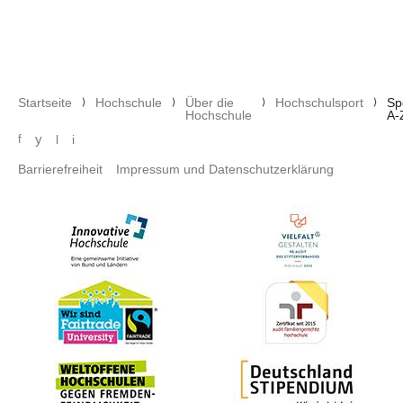
Pfadnavigation
Startseite
Hochschule
Über die
Hochschulsport
Sp
Hochschule
A-
Social media menu
y
f
l
i
Footer menu
Barrierefreiheit
Impressum und Datenschutzerklärung
Bild
Bild
Bild
Bild
Bild
Bild