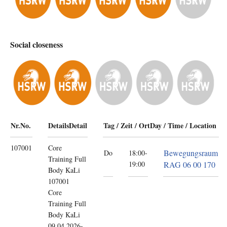
Social closeness
Nr.
No.
Details
Detail
Tag / Zeit / Ort
Day / Time / Location
107001
Core
Bewegungsraum
Do
18:00-
Training
Full
19:00
RAG 06 00 170
Body KaLi
107001
Core
Training Full
Body KaLi
09.04.2026-