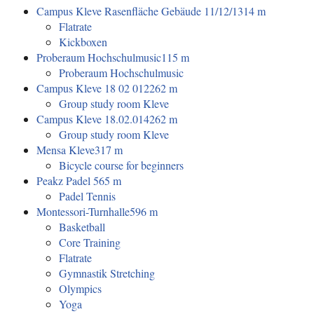
Campus Kleve Rasenfläche Gebäude 11/12/13
14 m
Flatrate
Kickboxen
Proberaum Hochschulmusic
115 m
Proberaum Hochschulmusic
Campus Kleve 18 02 012
262 m
Group study room Kleve
Campus Kleve 18.02.014
262 m
Group study room Kleve
Mensa Kleve
317 m
Bicycle course for beginners
Peakz Padel
565 m
Padel Tennis
Montessori-Turnhalle
596 m
Basketball
Core Training
Flatrate
Gymnastik Stretching
Olympics
Yoga