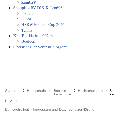
Zumba®
Sportplatz BV DJK Kellen
606 m
Flatrate
Fußball
HSRW Football Cup 2026
Tennis
Kliff Boulderhalle
992 m
Bouldern
Übersicht aller Veranstaltungsorte
Pfadnavigation
Startseite
Hochschule
Über die
Hochschulsport
Sp
Hochschule
A-
Social media menu
y
f
l
i
Footer menu
Barrierefreiheit
Impressum und Datenschutzerklärung