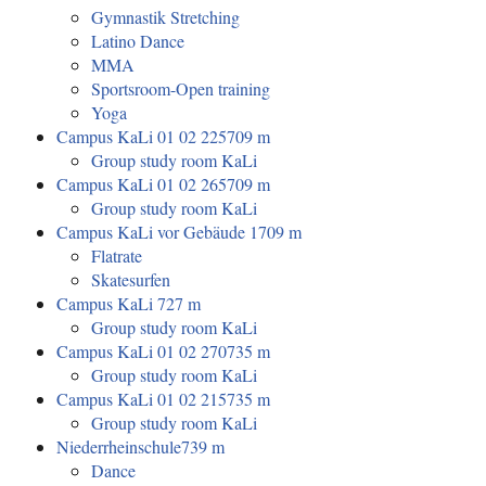
Gymnastik Stretching
Latino Dance
MMA
Sportsroom-Open training
Yoga
Campus KaLi 01 02 225
709 m
Group study room KaLi
Campus KaLi 01 02 265
709 m
Group study room KaLi
Campus KaLi vor Gebäude 1
709 m
Flatrate
Skatesurfen
Campus KaLi
727 m
Group study room KaLi
Campus KaLi 01 02 270
735 m
Group study room KaLi
Campus KaLi 01 02 215
735 m
Group study room KaLi
Niederrheinschule
739 m
Dance