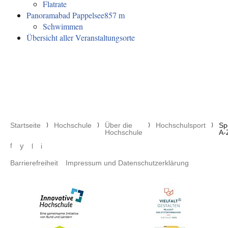
Flatrate
Panoramabad Pappelsee
857 m
Schwimmen
Übersicht aller Veranstaltungsorte
Pfadnavigation
Startseite
Hochschule
Über die
Hochschulsport
Sp
Hochschule
A-
Social media menu
y
f
l
i
Footer menu
Barrierefreiheit
Impressum und Datenschutzerklärung
Bild
Bild
Bild
Bild