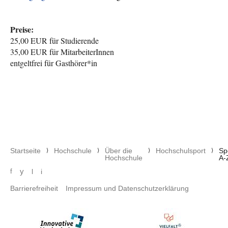
Preise:
25,00 EUR für Studierende
35,00 EUR für MitarbeiterInnen
entgeltfrei für Gasthörer*in
Pfadnavigation
Startseite
Hochschule
Über die
Hochschulsport
Sp
Hochschule
A-
Social media menu
y
f
l
i
Footer menu
Barrierefreiheit
Impressum und Datenschutzerklärung
Bild
Bild