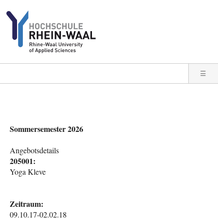
Direkt zum Inhalt
☰
Sommersemester 2026
Angebotsdetails
205001:
Yoga Kleve
Zeitraum:
09.10.17-02.02.18