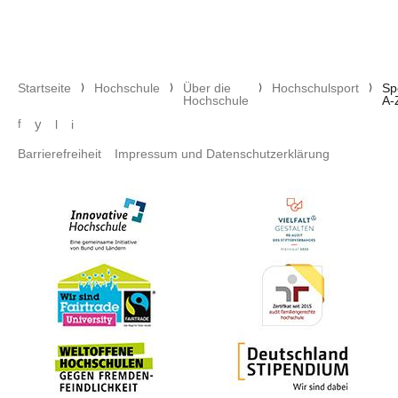
Pfadnavigation
Startseite
Hochschule
Über die
Hochschulsport
Sp
Hochschule
A-
Social media menu
y
f
l
i
Footer menu
Barrierefreiheit
Impressum und Datenschutzerklärung
Bild
Bild
Bild
Bild
Bild
Bild